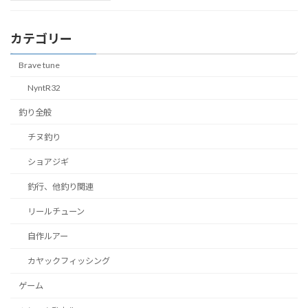
カテゴリー
Brave tune
NyntR32
釣り全般
チヌ釣り
ショアジギ
釣行、他釣り関連
リールチューン
自作ルアー
カヤックフィッシング
ゲーム