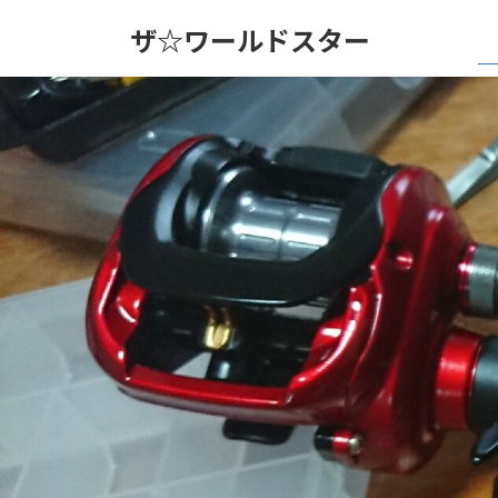
コ
ナ
ザ☆ワールドスター
ン
ビ
テ
ゲ
ン
ー
ツ
シ
へ
ョ
ス
ン
キ
に
ッ
移
プ
動