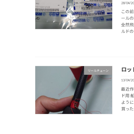
28/04/2
この前
ールの
全然飛
ルドの
ロッ
リールチューン
13/04/2
最近作
ド用 
ように
買ったん