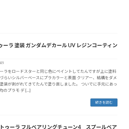
ゥーラ 塗装 ガンダムデカール UV レジンコーティン
025
ーラをロードスターと同じ色にペイントしてたんですが上に塗料
づらいシルバーベースにプラカラーと表面 クリアー、結構をダメ
塗装が剥がれてきてたんで塗り直しました。 ついでに手元にあっ
0均のプラモ デ […]
続きを読む
 タトゥーラ フルベアリングチューン4 スプールベア