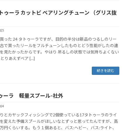
タトゥーラ カットビ ベアリングチューン （グリス抜
025
買った 24 タトゥーラですが、目的の半分は新品のつるしのリー
古で買ったリールをフルチューンしたものとどう性能がしたの違
を見たかったからです。やはり 吊るしの状態では気持ちよくない
とりあえずベア […]
続きを読む
ゥーラ 軽量スプール-社外
024
りとカヤックフィッシングで2個使っている17タトゥーラのライ
を変えた予備スプールがほしいなとずっと思ってたんですが、高
万円くらいする。もう１個あると、バス:ヘビー、バス:ライト、