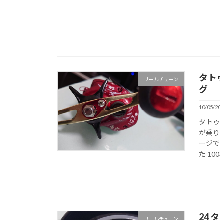
タト
リールチューン
グ
10/05/2
タトゥ
が乗り
ージで
た 10
24
リールチューン