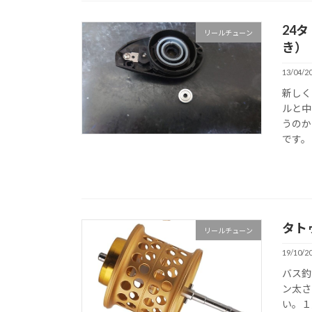
24
リールチューン
き）
13/04/2
新しく
ルと中
うのか
です。 
タト
リールチューン
19/10/2
バス釣
ン太さ
い。１