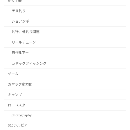
釣り全般
チヌ釣り
ショアジギ
釣行、他釣り関連
リールチューン
自作ルアー
カヤックフィッシング
ゲーム
カヤック動力化
キャンプ
ロードスター
photography
S15シルビア