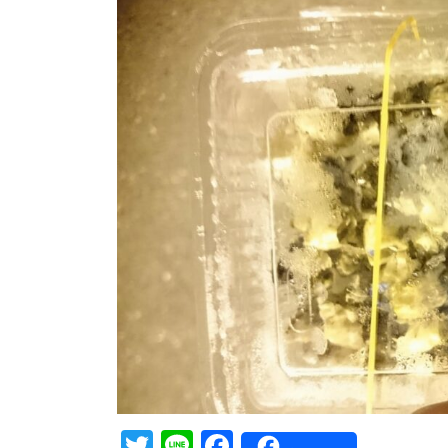
k
T
Li
F