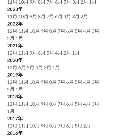
11月
10月
9月
8月
7月
6月
5月
3月
2月
1月
2023年
11月
10月
9月
8月
7月
6月
4月
3月
2月
2022年
12月
11月
10月
9月
8月
7月
6月
5月
4月
3月
2月
1月
2021年
12月
11月
9月
6月
5月
4月
2月
1月
2020年
12月
6月
5月
3月
2月
1月
2019年
12月
11月
10月
9月
8月
7月
6月
5月
4月
3月
2月
1月
2018年
12月
11月
10月
9月
8月
7月
6月
5月
4月
3月
1月
2017年
12月
11月
10月
9月
8月
7月
6月
5月
2月
2016年