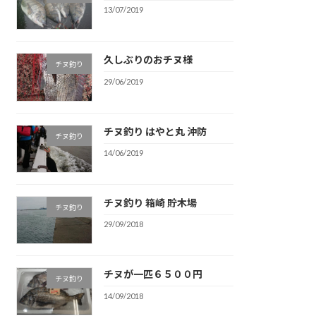
13/07/2019
久しぶりのおチヌ様
チヌ釣り
29/06/2019
チヌ釣り はやと丸 沖防
チヌ釣り
14/06/2019
チヌ釣り 箱崎 貯木場
チヌ釣り
29/09/2018
チヌが一匹６５００円
チヌ釣り
14/09/2018