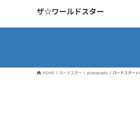
コ
ナ
ザ☆ワールドスター
ン
ビ
テ
ゲ
ン
ー
ツ
シ
へ
ョ
ス
ン
キ
に
ッ
移
プ
動
HOME
ロードスター
photography
ロードスター x