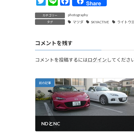
T
Li
F
Share
w
n
ac
photography
カテゴリー
itt
e
e
マツダ
SKYACTIVE
ライトウ
タグ
er
b
o
コメントを残す
o
k
コメントを投稿するには
ログイン
してくださ
前の記事
NDとNC