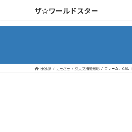
コ
ナ
ザ☆ワールドスター
ン
ビ
テ
ゲ
ン
ー
ツ
シ
へ
ョ
ス
ン
キ
に
ッ
移
プ
動
HOME
サーバー
ウェブ構築日記
フレーム、CSS、