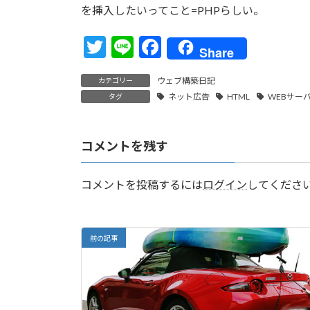
k
を挿入したいってこと=PHPらしい。
T
Li
F
Share
w
n
ac
ウェブ構築日記
カテゴリー
itt
e
e
ネット広告
HTML
WEBサー
タグ
er
b
o
コメントを残す
o
k
コメントを投稿するには
ログイン
してくださ
前の記事