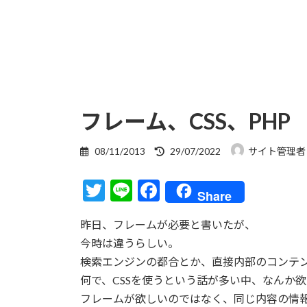
フレーム、CSS、PHP
最
08/11/2013
29/07/2022
サイト管理者
終
更
T
Li
F
新
Share
日
w
n
ac
時
昨日、フレームが必要と書いたが、
itt
e
e
:
今時は違うらしい。
er
b
検索エンジンの都合とか、直接内部のコンテ
o
何で、CSSを使うという話が多い中、なんか
o
フレームが欲しいのではなく、同じ内容の情