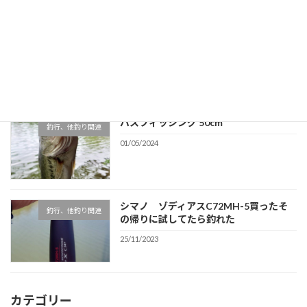
キス釣り
釣行、他釣り関連
08/09/2024
バスフィッシング 50cm
釣行、他釣り関連
01/05/2024
シマノ ゾディアスC72MH-5買ったそ
釣行、他釣り関連
の帰りに試してたら釣れた
25/11/2023
カテゴリー