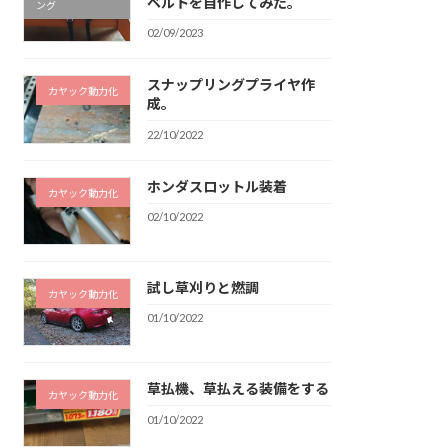
ベルトを自作してみた。
ング
02/09/2023
スナップリングプライヤ作
カヤック動力化
成。
22/10/2022
ホンダスロットル装着
カヤック動力化
02/10/2022
試し草刈りと燃調
カヤック動力化
01/10/2022
草払機、草払える装備をする
カヤック動力化
01/10/2022