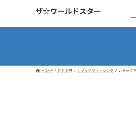
コ
ナ
ザ☆ワールドスター
ン
ビ
テ
ゲ
ン
ー
ツ
シ
へ
ョ
ス
ン
キ
に
ッ
移
プ
動
HOME
釣り全般
カヤックフィッシング
カヤックフ