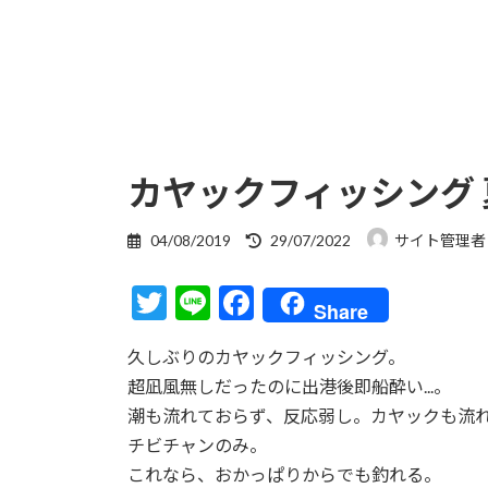
カヤックフィッシング 
最
04/08/2019
29/07/2022
サイト管理者
終
更
T
Li
F
新
Share
日
w
n
ac
時
久しぶりのカヤックフィッシング。
itt
e
e
:
超凪風無しだったのに出港後即船酔い...。
er
b
潮も流れておらず、反応弱し。カヤックも流
o
チビチャンのみ。
o
これなら、おかっぱりからでも釣れる。