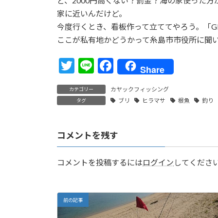
ど、2000円高くない？罰金？海の家使った
家に近いんだけど。
今度行くとき、看板作って立ててやろう。「GENK
ここが私有地かどうかって糸島市市役所に聞
T
Li
F
Share
w
n
ac
カヤックフィッシング
カテゴリー
itt
e
e
ブリ
ヒラマサ
根魚
釣り
タグ
er
b
o
コメントを残す
o
k
コメントを投稿するには
ログイン
してくださ
前の記事