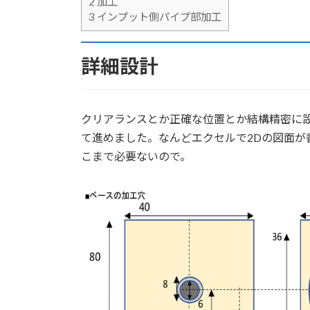
2
加工
k
3
インプット側パイプ部加工
詳細設計
クリアランスとか正確な位置とか結構精密に
て進めました。なんどエクセルで2Dの図面が
こまで必要ないので。