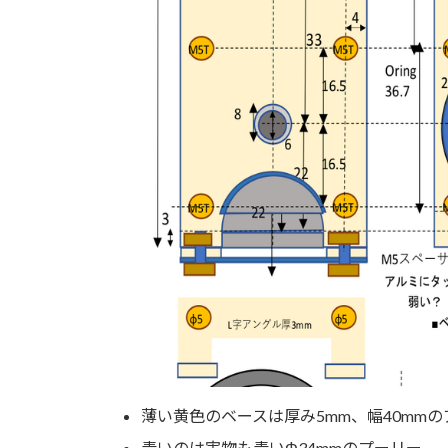
薄い黄色のベースは厚み5mm、幅40mm
青いのは実物も青いΦ34mmのプーリー