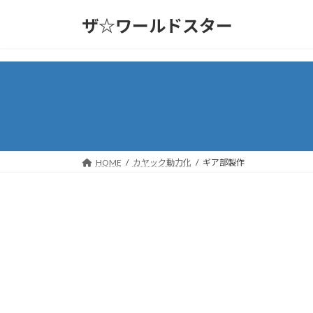
コ
ナ
ザ☆ワールドスター
ン
ビ
テ
ゲ
ン
ー
ツ
シ
へ
ョ
ス
ン
キ
に
ッ
移
プ
動
HOME
カヤック動力化
ギア部製作