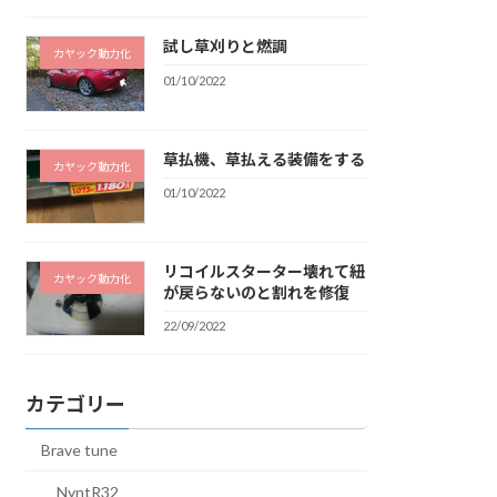
試し草刈りと燃調
カヤック動力化
01/10/2022
草払機、草払える装備をする
カヤック動力化
01/10/2022
リコイルスターター壊れて紐
カヤック動力化
が戻らないのと割れを修復
22/09/2022
カテゴリー
Brave tune
NyntR32