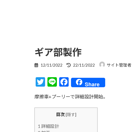
ギア部製作
最
12/11/2022
22/11/2022
サイト管理者
終
更
T
Li
F
新
Share
日
w
n
ac
時
摩擦車+プーリーで詳細設計開始。
itt
e
e
:
er
b
目次
[
隠す
]
o
o
1
詳細設計