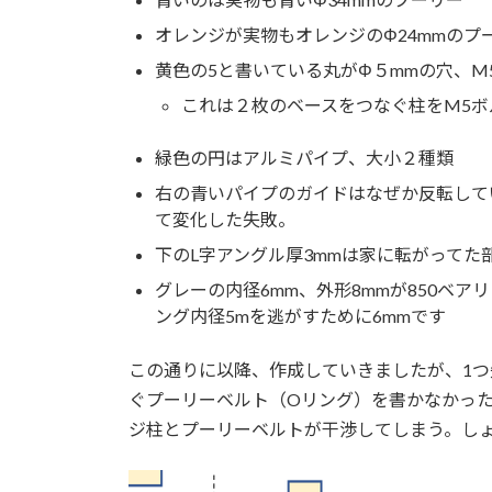
オレンジが実物もオレンジのΦ24mmのプ
黄色の5と書いている丸がΦ５mmの穴、M
これは２枚のベースをつなぐ柱をM5ボ
緑色の円はアルミパイプ、大小２種類
右の青いパイプのガイドはなぜか反転している
て変化した失敗。
下のL字アングル厚3mmは家に転がってた
グレーの内径6mm、外形8mmが850ベ
ング内径5mを逃がすために6mmです
この通りに以降、作成していきましたが、1
ぐプーリーベルト（Oリング）を書かなかった
ジ柱とプーリーベルトが干渉してしまう。し