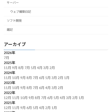
サーバー
ウェブ構築日記
ソフト開発
雑記
アーカイブ
2026年
7月
2025年
11月
9月
8月
7月
5月
4月
3月
2月
2024年
11月
10月
9月
8月
7月
6月
5月
3月
2月
1月
2023年
11月
10月
9月
8月
7月
6月
4月
3月
2月
2022年
12月
11月
10月
9月
8月
7月
6月
5月
4月
3月
2月
1月
2021年
12月
11月
9月
6月
5月
4月
2月
1月