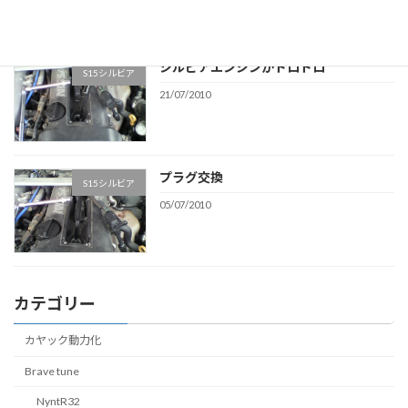
シルビアエンジンがドロドロ
S15シルビア
21/07/2010
プラグ交換
S15シルビア
05/07/2010
カテゴリー
カヤック動力化
Brave tune
NyntR32