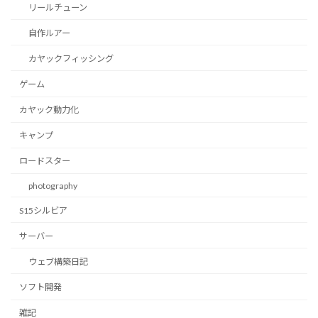
リールチューン
自作ルアー
カヤックフィッシング
ゲーム
カヤック動力化
キャンプ
ロードスター
photography
S15シルビア
サーバー
ウェブ構築日記
ソフト開発
雑記