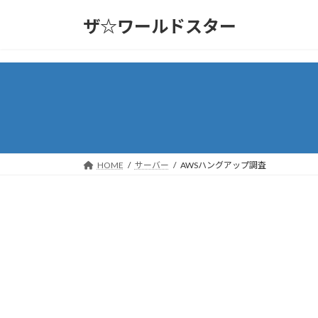
コ
ナ
ザ☆ワールドスター
ン
ビ
テ
ゲ
ン
ー
ツ
シ
へ
ョ
ス
ン
キ
に
ッ
移
プ
動
HOME
サーバー
AWSハングアップ調査