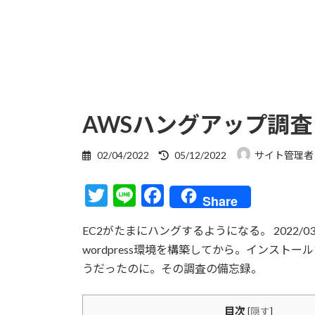
AWSハングアップ調査
最
02/04/2022
05/12/2022
サイト管理者
終
更
T
Li
F
新
Share
日
w
n
ac
時
EC2がたまにハングするようになる。 2022/03
itt
e
e
:
wordpress環境を構築してから。インス
er
b
うだったのに。その調査の備忘録。
o
o
目次
[
隠す
]