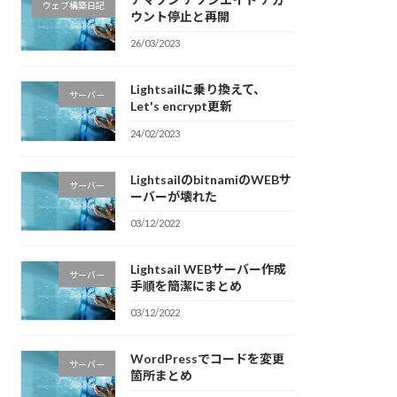
ウェブ構築日記
ウント停止と再開
26/03/2023
Lightsailに乗り換えて、
サーバー
Let's encrypt更新
24/02/2023
LightsailのbitnamiのWEBサ
サーバー
ーバーが壊れた
03/12/2022
Lightsail WEBサーバー作成
サーバー
手順を簡潔にまとめ
03/12/2022
WordPressでコードを変更
サーバー
箇所まとめ