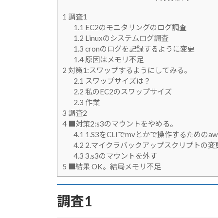
k
1
調査1
1.1
EC2のモニタリングのログ調査
1.2
Linuxのシステムログ調査
1.3
cronのログを記録するように変更
1.4
原因はメモリ不足
2
対策1:スワップするようにしてみる。
2.1
スワップサイズは？
2.2
私のEC2のスワップサイズ
2.3
作業
3
調査2
4
■対策2:s3のマウントをやめる。
4.1
1.S3をCLIでmvとかで操作するためのaw
4.2
2.マイクラバックアップスクリプトの変
4.3
3.s3のマウントを外す
5
■結果 OK。結局メモリ不足
調査1