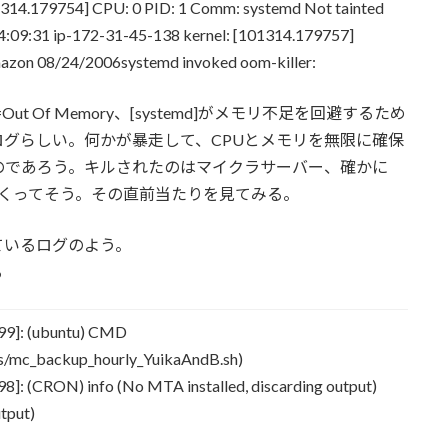
1314.179754] CPU: 0 PID: 1 Comm: systemd Not tainted
:09:31 ip-172-31-45-138 kernel: [101314.179757]
zon 08/24/2006systemd invoked oom-killer:
Out Of Memory、[systemd]がメモリ不足を回避するため
グらしい。何かが暴走して、CPUとメモリを無限に確保
のであろう。キルされたのはマイクラサーバー、確かに
モリをくってそう。その直前当たりを見てみる。
ているログのよう。
る
99]: (ubuntu) CMD
s/mc_backup_hourly_YuikaAndB.sh)
: (CRON) info (No MTA installed, discarding output)
tput)