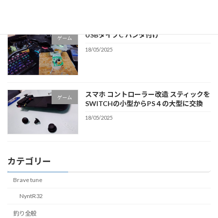
USBタイプC ハンダ付け
ゲーム
18/05/2025
スマホ コントローラー改造 スティックを
ゲーム
SWITCHの小型からPS４の大型に交換
18/05/2025
カテゴリー
Brave tune
NyntR32
釣り全般