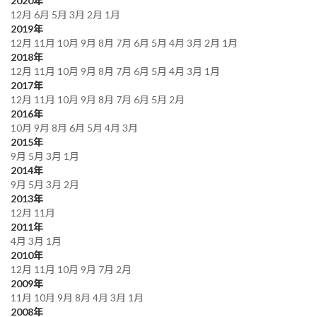
2020年
12月
6月
5月
3月
2月
1月
2019年
12月
11月
10月
9月
8月
7月
6月
5月
4月
3月
2月
1月
2018年
12月
11月
10月
9月
8月
7月
6月
5月
4月
3月
1月
2017年
12月
11月
10月
9月
8月
7月
6月
5月
2月
2016年
10月
9月
8月
6月
5月
4月
3月
2015年
9月
5月
3月
1月
2014年
9月
5月
3月
2月
2013年
12月
11月
2011年
4月
3月
1月
2010年
12月
11月
10月
9月
7月
2月
2009年
11月
10月
9月
8月
4月
3月
1月
2008年