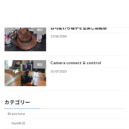
27/10/2024
百均麦わら帽子を塗装し高級感
雑記
15/06/2024
Camera connect & control
雑記
31/07/2023
カテゴリー
Brave tune
NyntR32