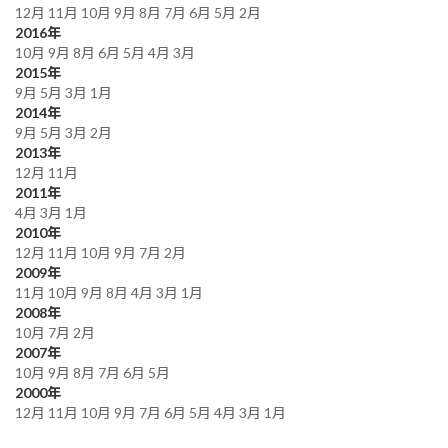
12月
11月
10月
9月
8月
7月
6月
5月
2月
2016年
10月
9月
8月
6月
5月
4月
3月
2015年
9月
5月
3月
1月
2014年
9月
5月
3月
2月
2013年
12月
11月
2011年
4月
3月
1月
2010年
12月
11月
10月
9月
7月
2月
2009年
11月
10月
9月
8月
4月
3月
1月
2008年
10月
7月
2月
2007年
10月
9月
8月
7月
6月
5月
2000年
12月
11月
10月
9月
7月
6月
5月
4月
3月
1月