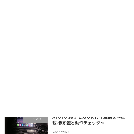
ATOTO S8 ナビ取り付け作業編 6. 〜設置
ロードスター
ver.3〜
23/11/2022
ATOTO S8 ナビ取り付け作業編 5. 〜設置
ロードスター
ver.2〜
23/11/2022
ATOTO S8 ナビ取り付け作業編 4. 〜設置
ロードスター
ver.1〜
23/11/2022
ATOTO S8 ナビ取り付け作業編 3. 〜車
ロードスター
載-仮設置と動作チェック〜
23/11/2022