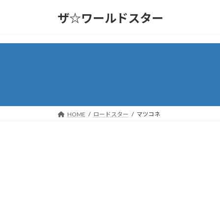
コ
ナ
ザ☆ワールドスター
ン
ビ
テ
ゲ
ン
ー
ツ
シ
へ
ョ
ス
ン
キ
に
ッ
移
プ
動
HOME
ロードスター
マツコネ