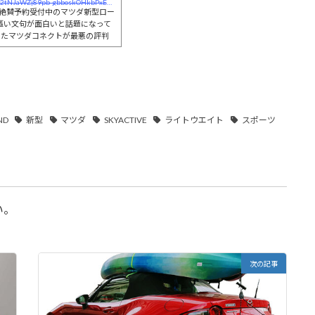
http://carlife.biz/archives/1943/?fbclid=IwAR2tNJaWZj89pb-gbboskOHkbPxEENtHCgfoxX30JScOCXIzvS7XqXeN2YQ
在絶賛予約受付中のマツダ新型ロー
謳い文句が面白いと話題になって
いたマツダコネクトが最悪の評判
ND
新型
マツダ
SKYACTIVE
ライトウエイト
スポーツ
い。
次の記事