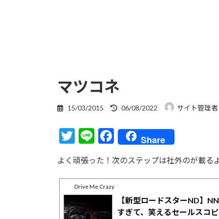
マツコネ
最
15/03/2015
06/08/2022
サイト管理者
終
更
T
Li
F
新
Share
日
w
n
ac
時
よく頑張った！次のステップは社外のが載る
itt
e
e
:
er
b
Drive Me Crazy
o
【新型ロードスターND】N
o
すぎて、笑えるセールスコピ