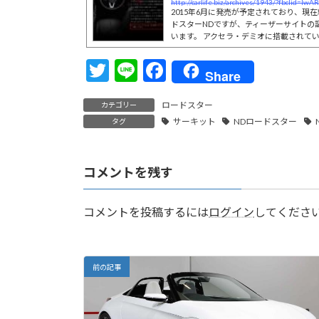
k
2015年6月に発売が予定されており、現
ドスターNDですが、ティーザーサイトの
います。 アクセラ・デミオに搭載されて
なのは記憶に …
T
Li
F
Share
w
n
ac
ロードスター
カテゴリー
itt
e
e
サーキット
NDロードスター
タグ
er
b
o
コメントを残す
o
k
コメントを投稿するには
ログイン
してくださ
前の記事