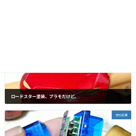
o
コメントを残す
o
k
コメントを投稿するには
ログイン
してください。
前の記事
ロードスター塗装、プラモだけど。
09/11/2019
次の記事