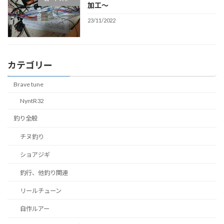
加工〜
23/11/2022
カテゴリー
Brave tune
NyntR32
釣り全般
チヌ釣り
ショアジギ
釣行、他釣り関連
リールチューン
自作ルアー