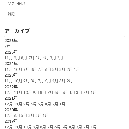
ソフト開発
雑記
アーカイブ
2026年
7月
2025年
11月
9月
8月
7月
5月
4月
3月
2月
2024年
11月
10月
9月
8月
7月
6月
5月
3月
2月
1月
2023年
11月
10月
9月
8月
7月
6月
4月
3月
2月
2022年
12月
11月
10月
9月
8月
7月
6月
5月
4月
3月
2月
1月
2021年
12月
11月
9月
6月
5月
4月
2月
1月
2020年
12月
6月
5月
3月
2月
1月
2019年
12月
11月
10月
9月
8月
7月
6月
5月
4月
3月
2月
1月