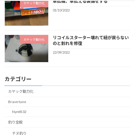
草払機、草払える装備をする
カヤック動力化
01/10/2022
リコイルスターター壊れて紐が戻らない
カヤック動力化
のと割れを修復
22/09/2022
カテゴリー
カヤック動力化
Brave tune
NyntR32
釣り全般
チヌ釣り