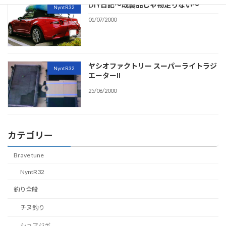
DIY日記～既製品じゃ物足りない～
NyntR32
01/07/2000
ヤシオファクトリー スーパーライトラジ
NyntR32
エーターII
25/06/2000
カテゴリー
Brave tune
NyntR32
釣り全般
チヌ釣り
ショアジギ